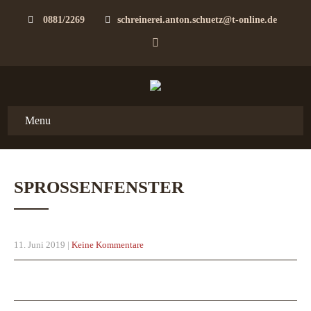
0881/2269
schreinerei.anton.schuetz@t-online.de
Menu
SPROSSENFENSTER
11. Juni 2019
|
Keine Kommentare