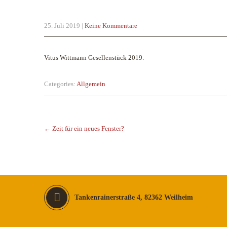
25. Juli 2019
|
Keine Kommentare
Vitus Wittmann Gesellenstück 2019.
Categories:
Allgemein
Post
navigation
←
Zeit für ein neues Fenster?
Tankenrainerstraße 4, 82362 Weilheim