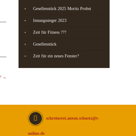
Gesellenstück 2025 Moritz Probst
Innungssieger 2023
Zeit für Fitness ???
Gesellenstück
Zeit für ein neues Fenster?
??
→
schreinerei.anton.schuetz@t-
online.de