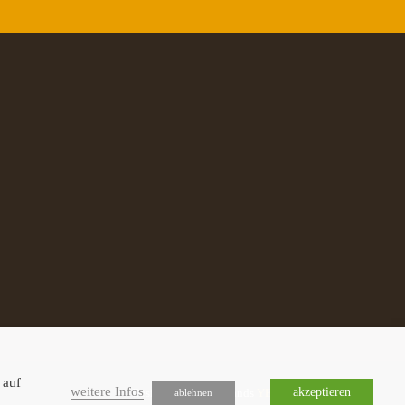
 auf
weitere Infos
akzeptieren
Design by YEAH-Brands
YEAH-Brands
ablehnen