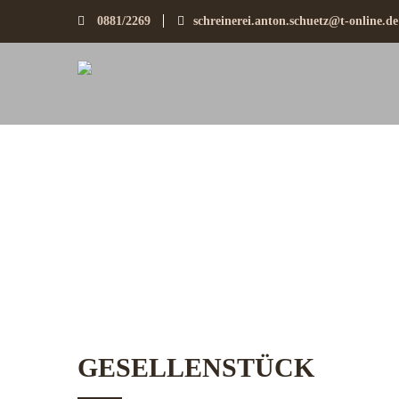
0881/2269
schreinerei.anton.schuetz@t-online.de
GESELLENSTÜCK