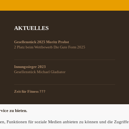
AKTUELLES
Gesellenstück 2025 Moritz Probst
2 Platz beim Wettbewerb Die Gute Form 2025
Innungssieger 2023
Gesellenstück Michael Gladiator
Zeit für Fitness ???
vice zu bieten.
en, Funktionen für soziale Medien anbieten zu können und die Zugriffe
erved.