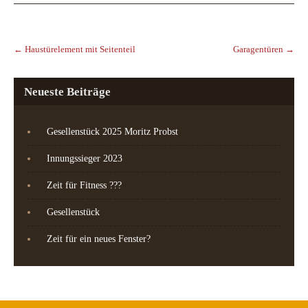
Post
navigation
←
Haustürelement mit Seitenteil
Garagentüren
→
Neueste Beiträge
Gesellenstück 2025 Moritz Probst
Innungssieger 2023
Zeit für Fitness ???
Gesellenstück
Zeit für ein neues Fenster?