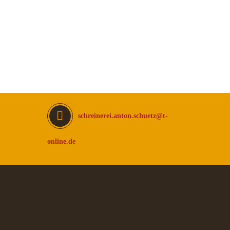
schreinerei.anton.schuetz@t-
online.de