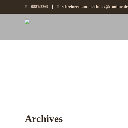
0881/2269
schreinerei.anton.schuetz@t-online.de
Archives