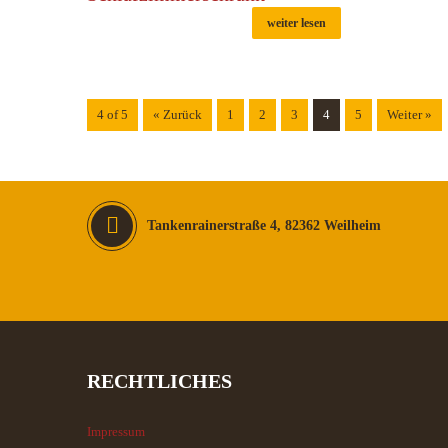
weiter lesen
4 of 5
« Zurück
1
2
3
4
5
Weiter »
Tankenrainerstraße 4, 82362 Weilheim
RECHTLICHES
Impressum